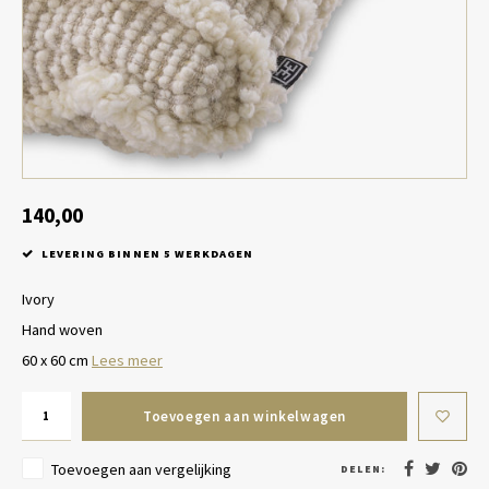
Tafel lampen draadloos
Plantenbakken
Objec
Dresso
Schalen & Servies
Plant
Dozen & Juwelenboxen
Kaars
Geurstokjes
140,00
LEVERING BINNEN 5 WERKDAGEN
Kunst
Ivory
Object
Hand woven
60 x 60 cm
Lees meer
Spellen
Toevoegen aan winkelwagen
Toevoegen aan vergelijking
DELEN: