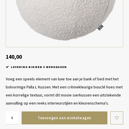
Tafel lampen draadloos
Plantenbakken
Objec
Dresso
Schalen & Servies
Plant
Dozen & Juwelenboxen
Kaars
Geurstokjes
140,00
LEVERING BINNEN 5 WERKDAGEN
Kunst
Voeg een speels element van luxe toe aan je bank of bed met het
Object
bolvormige Palla L Kussen. Met een crèmekleurige bouclé hoes met
een korrelige textuur, vormt dit mooie sierkussen een uitstekende
Spellen
aanvulling op een reeks interieurstijlen en kleurenschema's.
Toevoegen aan winkelwagen