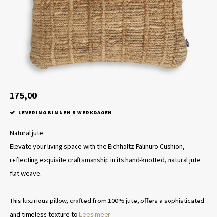
Tafel lampen draadloos
Plantenbakken
Objec
Dresso
Schalen & Servies
Plant
Dozen & Juwelenboxen
Kaars
Geurstokjes
175,00
LEVERING BINNEN 5 WERKDAGEN
Kunst
Natural jute
Object
Elevate your living space with the Eichholtz Palinuro Cushion,
reflecting exquisite craftsmanship in its hand-knotted, natural jute
Spellen
flat weave.
This luxurious pillow, crafted from 100% jute, offers a sophisticated
and timeless texture to
Lees meer