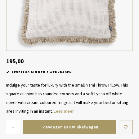
Tafel lampen draadloos
Plantenbakken
Objec
Dresso
Schalen & Servies
Plant
Dozen & Juwelenboxen
Kaars
Geurstokjes
195,00
LEVERING BINNEN 5 WERKDAGEN
Kunst
Indulge your taste for luxury with the small Nami Throw Pillow. This
Object
square cushion has rounded corners and a soft Lyssa off-white
cover with cream-coloured fringes. It will make your bed or sitting
Spellen
area inviting in an instant.
Lees meer
Toevoegen aan winkelwagen