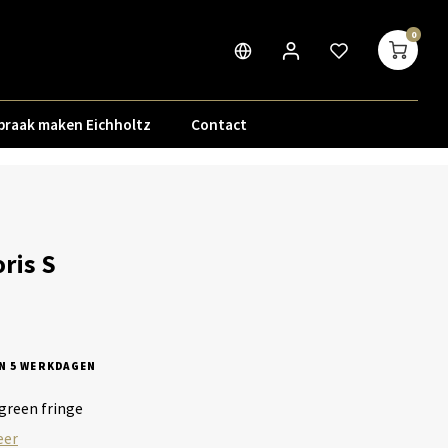
0
praak maken Eichholtz
Contact
ris S
N 5 WERKDAGEN
 green fringe
eer