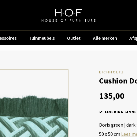
essoires
Tuinmeubels
Outlet
Alle merken
Afs
EICHHOLTZ
Cushion Do
135,00
LEVERING BINNE
Doris green | dark
50 x 50 cm
Lees m