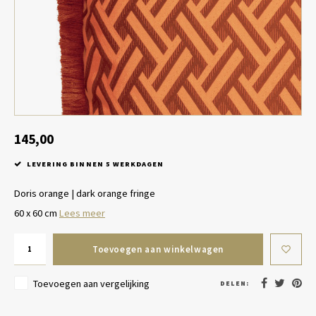
Tafel lampen draadloos
Plantenbakken
Objec
Dresso
Schalen & Servies
Plant
Dozen & Juwelenboxen
Kaars
Geurstokjes
145,00
LEVERING BINNEN 5 WERKDAGEN
Kunst
Doris orange | dark orange fringe
Object
60 x 60 cm
Lees meer
Spellen
Toevoegen aan winkelwagen
Toevoegen aan vergelijking
DELEN: