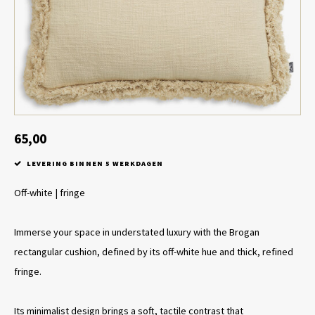
Tafel lampen draadloos
Plantenbakken
Objec
Dresso
Schalen & Servies
Plant
Dozen & Juwelenboxen
Kaars
Geurstokjes
65,00
LEVERING BINNEN 5 WERKDAGEN
Kunst
Off-white | fringe
Object
Immerse your space in understated luxury with the Brogan
Spellen
rectangular cushion, defined by its off-white hue and thick, refined
fringe.
Its minimalist design brings a soft, tactile contrast that