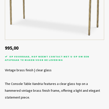
Tafel lampen draadloos
Plantenbakken
Objec
Dresso
Schalen & Servies
Plant
Dozen & Juwelenboxen
Kaars
Geurstokjes
995,00
OP VOORRAAD, HOF NEEMT CONTACT MET U OP OM EEN
Kunst
AFSPRAAK TE MAKEN VOOR DE LEVERING
Vintage brass finish | clear glass
Object
Spellen
The Console Table Xandria features a clear glass top on a
hammered vintage brass finish frame, offering a light and elegant
statement piece.