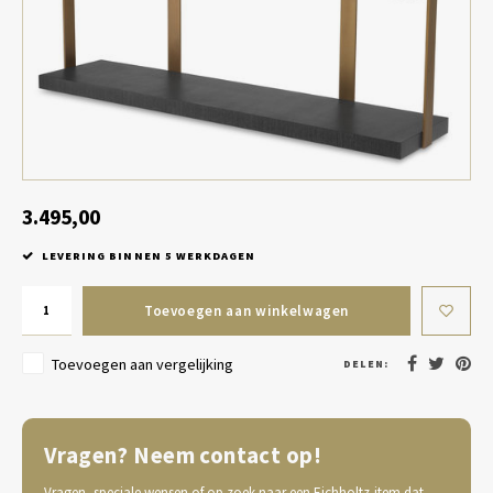
Tafel lampen draadloos
Plantenbakken
Objec
Dresso
Schalen & Servies
Plant
Dozen & Juwelenboxen
Kaars
Geurstokjes
3.495,00
LEVERING BINNEN 5 WERKDAGEN
Kunst
Toevoegen aan winkelwagen
Object
Toevoegen aan vergelijking
DELEN:
Spellen
Vragen? Neem contact op!
Vragen, speciale wensen of op zoek naar een Eichholtz-item dat