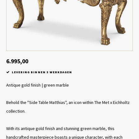
Tafel lampen draadloos
Plantenbakken
Objec
Dresso
Schalen & Servies
Plant
Dozen & Juwelenboxen
Kaars
Geurstokjes
6.995,00
LEVERING BINNEN 5 WERKDAGEN
Kunst
Antique gold finish | green marble
Object
Behold the "Side Table Matthias", an icon within The Met x Eichholtz
Spellen
collection.
With its antique gold finish and stunning green marble, this
handcrafted masterpiece boasts a unique character, with each