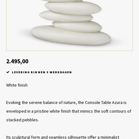
Tafel lampen draadloos
Plantenbakken
Objec
Dresso
Schalen & Servies
Plant
Dozen & Juwelenboxen
Kaars
Geurstokjes
2.495,00
LEVERING BINNEN 5 WERKDAGEN
Kunst
White finish
Object
Evoking the serene balance of nature, the Console Table Azura is
Spellen
enveloped in a pristine white finish that mimics the soft contours of
stacked pebbles.
Its sculptural form and seamless silhouette offer a minimalist