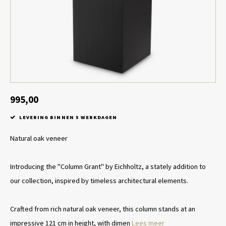
Tafel lampen draadloos
Plantenbakken
Objec
Dresso
Schalen & Servies
Plant
Dozen & Juwelenboxen
Kaars
Geurstokjes
995,00
LEVERING BINNEN 5 WERKDAGEN
Kunst
Natural oak veneer
Object
Introducing the "Column Grant" by Eichholtz, a stately addition to
Spellen
our collection, inspired by timeless architectural elements.
Crafted from rich natural oak veneer, this column stands at an
impressive 121 cm in height, with dimen
Lees meer