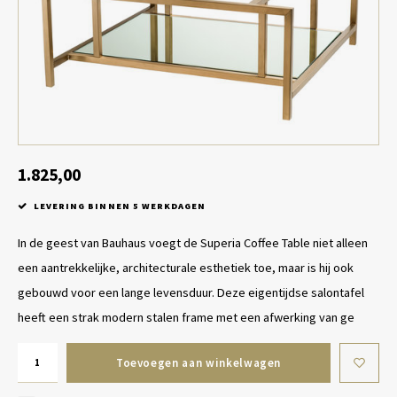
Tafel lampen draadloos
Plantenbakken
Objec
Dresso
Schalen & Servies
Plant
Dozen & Juwelenboxen
Kaars
Geurstokjes
1.825,00
LEVERING BINNEN 5 WERKDAGEN
Kunst
In de geest van Bauhaus voegt de Superia Coffee Table niet alleen
Object
een aantrekkelijke, architecturale esthetiek toe, maar is hij ook
gebouwd voor een lange levensduur. Deze eigentijdse salontafel
Spellen
heeft een strak modern stalen frame met een afwerking van ge
Toevoegen aan winkelwagen