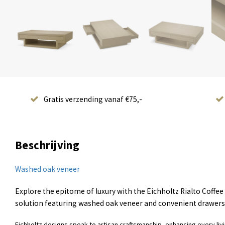
Gratis verzending vanaf €75,-
Beschrijving
Washed oak veneer
Explore the epitome of luxury with the Eichholtz Rialto Coffe
solution featuring washed oak veneer and convenient drawers
Eichholtz designs speak to artisan craftsmanship, enhancing every li