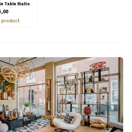
e Table Rialto
5,00
k product