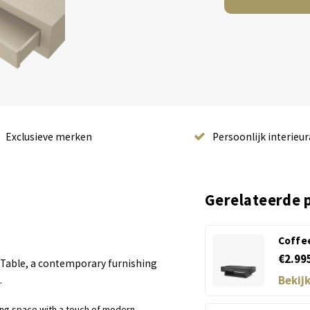
Exclusieve merken
Persoonlijk interieur
Gerelateerde 
Coffee
€2.99
e Table, a contemporary furnishing
Bekij
.
ving space with a touch of modern