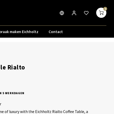
0
praak maken Eichholtz
Contact
le Rialto
N 5 WERKDAGEN
r
e of luxury with the Eichholtz Rialto Coffee Table, a