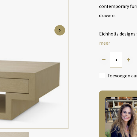
contemporary furn
drawers.
Eichholtz designs 
meer
Toevoegen aan