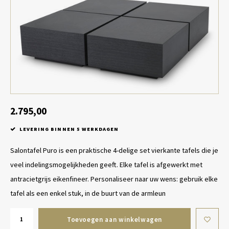
Tafel lampen draadloos
Plantenbakken
Objec
Dresso
Schalen & Servies
Plant
Dozen & Juwelenboxen
Kaars
Geurstokjes
2.795,00
Kunst
LEVERING BINNEN 5 WERKDAGEN
Object
Salontafel Puro is een praktische 4-delige set vierkante tafels die je
veel indelingsmogelijkheden geeft. Elke tafel is afgewerkt met
Spellen
antracietgrijs eikenfineer. Personaliseer naar uw wens: gebruik elke
tafel als een enkel stuk, in de buurt van de armleun
Toevoegen aan winkelwagen