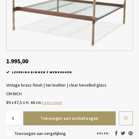
Tafel lampen draadloos
Plantenbakken
Objec
Dresso
Schalen & Servies
Plant
Dozen & Juwelenboxen
Kaars
Geurstokjes
1.995,00
LEVERING BINNEN 5 WERKDAGEN
Kunst
Vintage brass finish | tan leather | clear bevelled glass
Object
CM INCH
89 x 87,5 x H. 44 cm
Lees meer
Spellen
Toevoegen aan winkelwagen
Toevoegen aan vergelijking
DELEN: