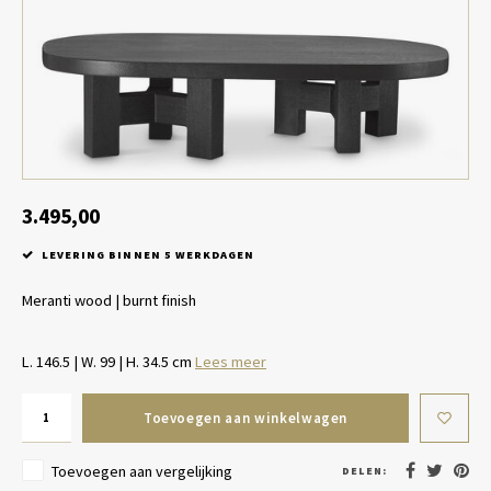
Tafel lampen draadloos
Plantenbakken
Objec
Dresso
Schalen & Servies
Plant
Dozen & Juwelenboxen
Kaars
Geurstokjes
3.495,00
LEVERING BINNEN 5 WERKDAGEN
Kunst
Meranti wood | burnt finish
Object
L. 146.5 | W. 99 | H. 34.5 cm
Lees meer
Spellen
Toevoegen aan winkelwagen
Toevoegen aan vergelijking
DELEN: