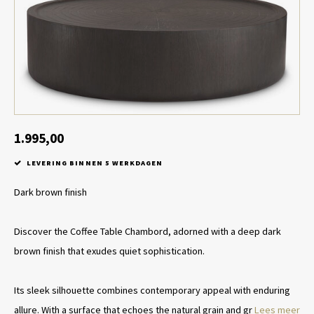
Tafel lampen draadloos
Plantenbakken
Objec
Dresso
Schalen & Servies
Plant
Dozen & Juwelenboxen
Kaars
Geurstokjes
1.995,00
LEVERING BINNEN 5 WERKDAGEN
Kunst
Dark brown finish
Object
Discover the Coffee Table Chambord, adorned with a deep dark
Spellen
brown finish that exudes quiet sophistication.
Its sleek silhouette combines contemporary appeal with enduring
allure. With a surface that echoes the natural grain and gr
Lees meer