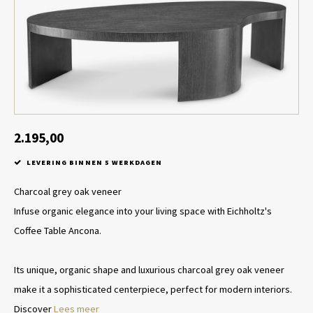
Tafel lampen draadloos
Plantenbakken
Objec
Dresso
Schalen & Servies
Plant
Dozen & Juwelenboxen
Kaars
Geurstokjes
2.195,00
LEVERING BINNEN 5 WERKDAGEN
Kunst
Charcoal grey oak veneer
Object
Infuse organic elegance into your living space with Eichholtz's
Coffee Table Ancona.
Spellen
Its unique, organic shape and luxurious charcoal grey oak veneer
make it a sophisticated centerpiece, perfect for modern interiors.
Discover
Lees meer