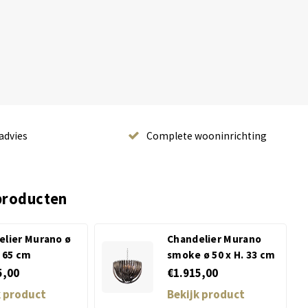
advies
Complete wooninrichting
producten
elier Murano ø
Chandelier Murano
. 65 cm
smoke ø 50 x H. 33 cm
5,00
€1.915,00
k product
Bekijk product