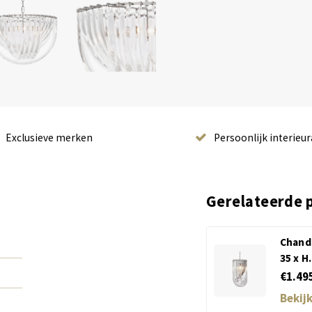
Exclusieve merken
Persoonlijk interieur
Gerelateerde 
Chand
35 x H
€1.49
Bekij