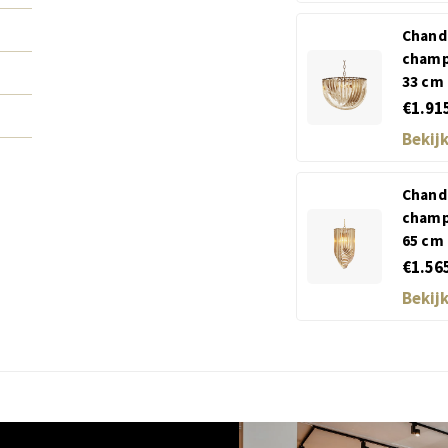
Chand
champ
33 cm
€1.91
Bekij
Chand
champ
65 cm
€1.56
Bekij