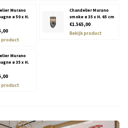
elier Murano
Chandelier Murano
agne ø 50 x H.
smoke ø 35 x H. 65 cm
€1.565,00
5,00
Bekijk product
k product
elier Murano
agne ø 35 x H.
5,00
k product