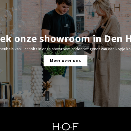
ek onze showroom in Den 
meubels van Eichholtz in onze showroom onder het genot van een kopje kof
Meer over ons