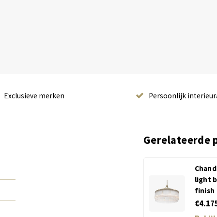
Exclusieve merken
Persoonlijk interieur
Gerelateerde 
Chande
light 
finish
€4.17