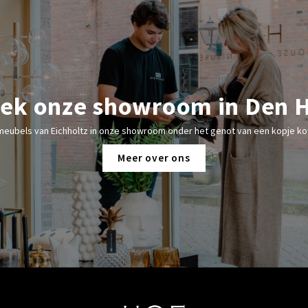
ek onze showroom in Den 
meubels van Eichholtz in onze showroom onder het genot van een kopje kof
Meer over ons