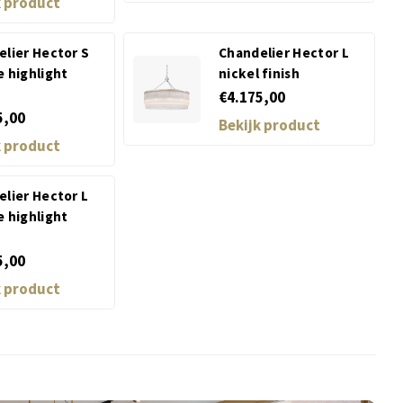
k product
lier Hector S
Chandelier Hector L
 highlight
nickel finish
€4.175,00
5,00
Bekijk product
k product
lier Hector L
 highlight
5,00
k product