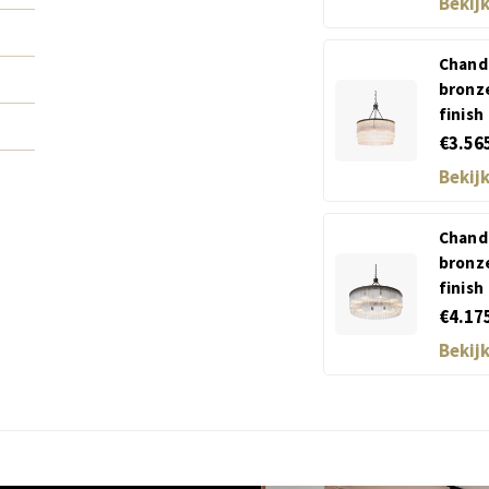
Bekij
Chande
bronze
finish
€3.56
Bekij
Chande
bronze
finish
€4.17
Bekij