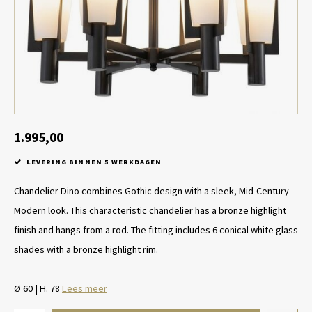
Tafel lampen draadloos
Plantenbakken
Objec
Dresso
Schalen & Servies
Plant
Dozen & Juwelenboxen
Kaars
Geurstokjes
1.995,00
LEVERING BINNEN 5 WERKDAGEN
Kunst
Chandelier Dino combines Gothic design with a sleek, Mid-Century
Object
Modern look. This characteristic chandelier has a bronze highlight
finish and hangs from a rod. The fitting includes 6 conical white glass
Spellen
shades with a bronze highlight rim.
Ø 60 | H. 78
Lees meer