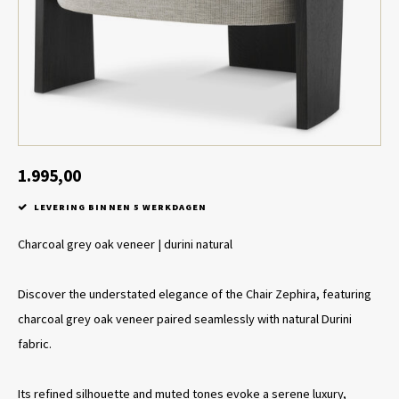
Tafel lampen draadloos
Plantenbakken
Objec
Dresso
Schalen & Servies
Plant
Dozen & Juwelenboxen
Kaars
Geurstokjes
1.995,00
LEVERING BINNEN 5 WERKDAGEN
Kunst
Charcoal grey oak veneer | durini natural
Object
Discover the understated elegance of the Chair Zephira, featuring
Spellen
charcoal grey oak veneer paired seamlessly with natural Durini
fabric.
Its refined silhouette and muted tones evoke a serene luxury,