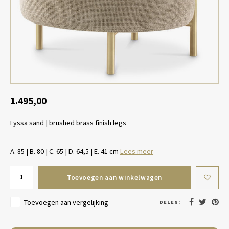
Tafel lampen draadloos
Plantenbakken
Objec
Dresso
Schalen & Servies
Plant
Dozen & Juwelenboxen
Kaars
Geurstokjes
1.495,00
Lyssa sand | brushed brass finish legs
Kunst
Object
A. 85 | B. 80 | C. 65 | D. 64,5 | E. 41 cm
Lees meer
Spellen
Toevoegen aan winkelwagen
Toevoegen aan vergelijking
DELEN: