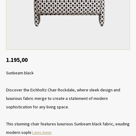
Tafel lampen draadloos
Plantenbakken
Objec
Dresso
Schalen & Servies
Plant
Dozen & Juwelenboxen
Kaars
Geurstokjes
1.195,00
Sunbeam black
Kunst
Object
Discover the Eichholtz Chair Rockdale, where sleek design and
luxurious fabric merge to create a statement of modern
Spellen
sophistication for any living space.
This stunning chair features luxurious Sunbeam black fabric, exuding
modern sophi
Lees meer