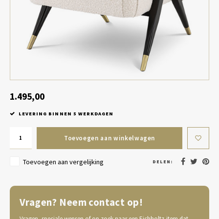
Tafel lampen draadloos
Plantenbakken
Objec
Dresso
Schalen & Servies
Plant
Dozen & Juwelenboxen
Kaars
Geurstokjes
1.495,00
LEVERING BINNEN 5 WERKDAGEN
Kunst
Toevoegen aan winkelwagen
Object
Toevoegen aan vergelijking
DELEN:
Spellen
Vragen? Neem contact op!
Vragen, speciale wensen of op zoek naar een Eichholtz-item dat