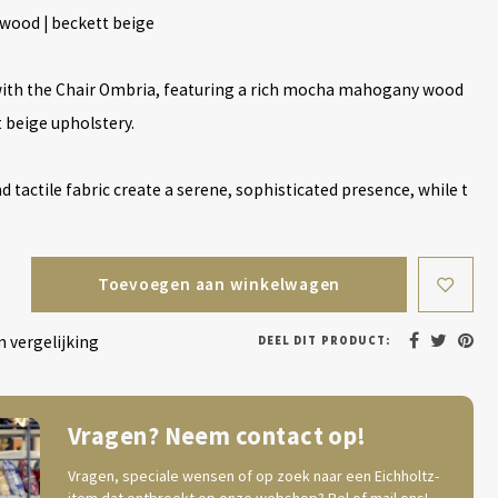
ood | beckett beige
 with the Chair Ombria, featuring a rich mocha mahogany wood
 beige upholstery.
d tactile fabric create a serene, sophisticated presence, while t
Toevoegen aan winkelwagen
 vergelijking
DEEL DIT PRODUCT:
Vragen? Neem contact op!
Vragen, speciale wensen of op zoek naar een Eichholtz-