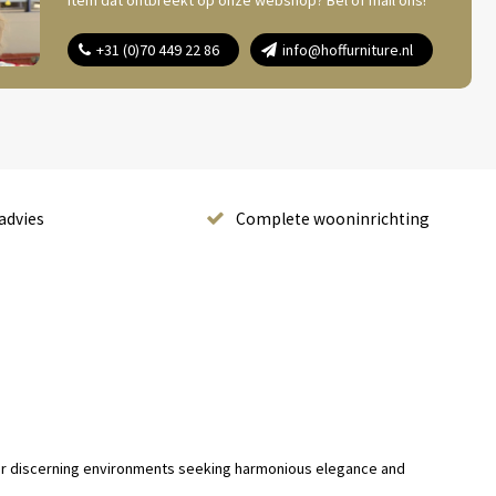
item dat ontbreekt op onze webshop? Bel of mail ons!
+31 (0)70 449 22 86
info@hoffurniture.nl
advies
Complete wooninrichting
 for discerning environments seeking harmonious elegance and