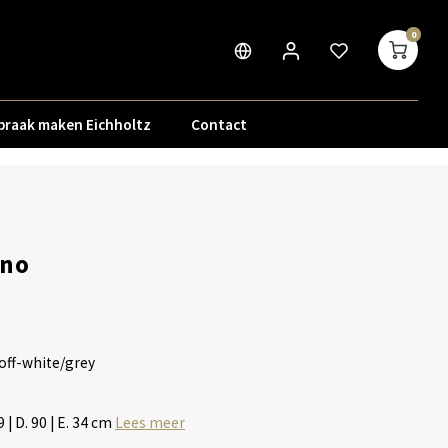
0
praak maken Eichholtz
Contact
uno
 off-white/grey
59 | D. 90 | E. 34 cm
Lees meer