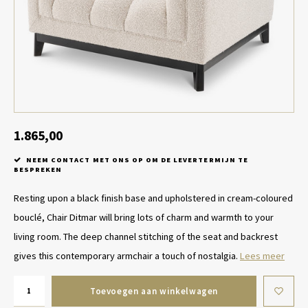
Tafel lampen draadloos
Plantenbakken
Objec
Dresso
Schalen & Servies
Plant
Dozen & Juwelenboxen
Kaars
Geurstokjes
1.865,00
NEEM CONTACT MET ONS OP OM DE LEVERTERMIJN TE
Kunst
BESPREKEN
Resting upon a black finish base and upholstered in cream-coloured
Object
bouclé, Chair Ditmar will bring lots of charm and warmth to your
Spellen
living room. The deep channel stitching of the seat and backrest
gives this contemporary armchair a touch of nostalgia.
Lees meer
Toevoegen aan winkelwagen