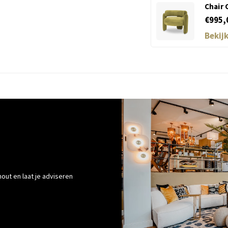
Chair 
€995,
Bekij
out en laat je adviseren