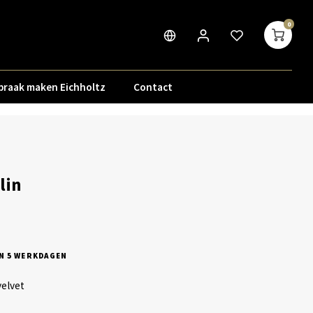
0
praak maken Eichholtz
Contact
lin
N 5 WERKDAGEN
velvet