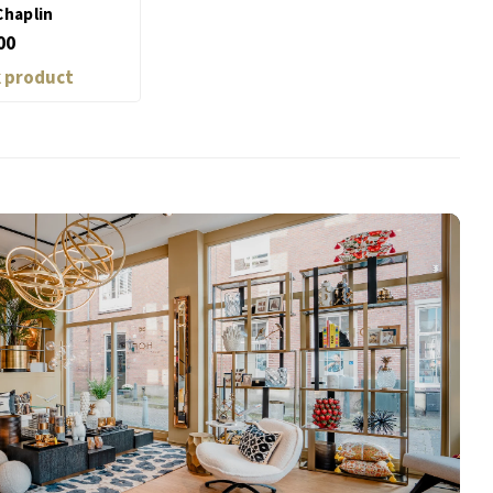
Chaplin
00
k product