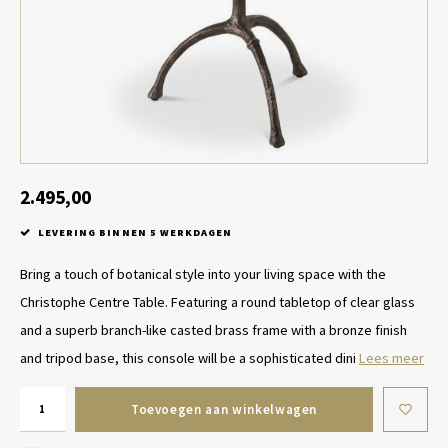
Tafel lampen draadloos
Plantenbakken
Objec
Dresso
Schalen & Servies
Plant
Dozen & Juwelenboxen
Kaars
Geurstokjes
2.495,00
LEVERING BINNEN 5 WERKDAGEN
Kunst
Bring a touch of botanical style into your living space with the
Object
Christophe Centre Table. Featuring a round tabletop of clear glass
and a superb branch-like casted brass frame with a bronze finish
Spellen
and tripod base, this console will be a sophisticated dini
Lees meer
Toevoegen aan winkelwagen