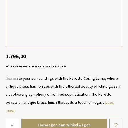
Tafel lampen draadloos
Plantenbakken
Objec
Dresso
Schalen & Servies
Plant
Dozen & Juwelenboxen
Kaars
Geurstokjes
1.795,00
LEVERING BINNEN 5 WERKDAGEN
Kunst
Illuminate your surroundings with the Ferette Ceiling Lamp, where
Object
antique brass harmonizes with the ethereal beauty of white glass in
a captivating symphony of refined sophistication. The Ferette
Spellen
boasts an antique brass finish that adds a touch of regal c
Lees
meer
Toevoegen aan winkelwagen