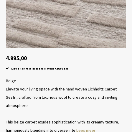
Tafel lampen draadloos
Plantenbakken
Objec
Dresso
Schalen & Servies
Plant
Dozen & Juwelenboxen
Kaars
Geurstokjes
4.995,00
LEVERING BINNEN 5 WERKDAGEN
Kunst
Beige
Object
Elevate your living space with the hand woven Eichholtz Carpet
Sestri, crafted from luxurious wool to create a cozy and inviting
Spellen
atmosphere.
This beige carpet exudes sophistication with its creamy texture,
harmoniously blending into diverse inte
Lees meer