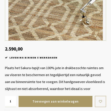
Tafel lampen draadloos
Plantenbakken
Objec
Dresso
Schalen & Servies
Plant
Dozen & Juwelenboxen
Kaars
Geurstokjes
2.590,00
LEVERING BINNEN 5 WERKDAGEN
Kunst
Plaats het Sakura-tapijt van 100% jute in drukbezochte ruimtes om
Object
uw vloeren te beschermen en tegelijkertijd een natuurlijk gevoel
aan uw binnenruimte toe te voegen. Dit handgeweven vloerkleed is
Spellen
slijtvast en niet-absorberend, waardoor het ideaal is voor
Toevoegen aan winkelwagen