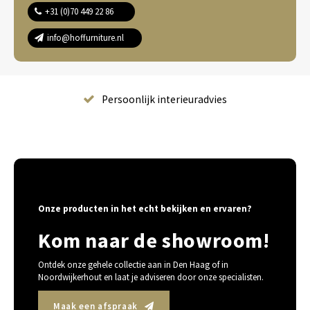
+31 (0)70 449 22 86
info@hoffurniture.nl
vies
Complete wooninrichting
Onze producten in het echt bekijken en ervaren?
Kom naar de showroom!
Ontdek onze gehele collectie aan in Den Haag of in
Noordwijkerhout en laat je adviseren door onze specialisten.
Maak een afspraak