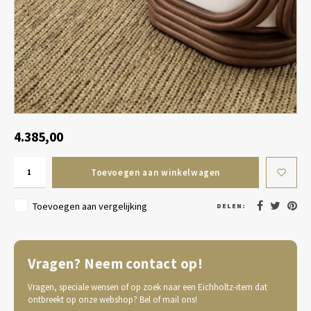
Tafel lampen draadloos
Plantenbakken
Objec
Dresso
Schalen & Servies
Plant
Dozen & Juwelenboxen
Kaars
Geurstokjes
4.385,00
Kunst
Toevoegen aan winkelwagen
Object
Toevoegen aan vergelijking
DELEN:
Spellen
Vragen? Neem contact op!
Vragen, speciale wensen of op zoek naar een Eichholtz-item dat
ontbreekt op onze webshop? Bel of mail ons!