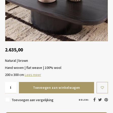
Tafel lampen draadloos
Plantenbakken
Objec
Dresso
Schalen & Servies
Plant
Dozen & Juwelenboxen
Kaars
Geurstokjes
2.635,00
Natural | brown
Kunst
Hand woven | flat weave | 100% wool
Object
200 x 300 cm
Lees meer
Spellen
Toevoegen aan winkelwagen
Toevoegen aan vergelijking
DELEN: