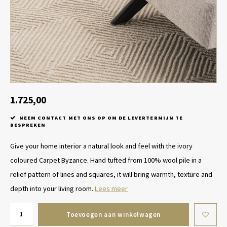
Tafel lampen draadloos
Plantenbakken
Objec
Dresso
Schalen & Servies
Plant
Dozen & Juwelenboxen
Kaars
Geurstokjes
1.725,00
NEEM CONTACT MET ONS OP OM DE LEVERTERMIJN TE
Kunst
BESPREKEN
Give your home interior a natural look and feel with the ivory
Object
coloured Carpet Byzance. Hand tufted from 100% wool pile in a
Spellen
relief pattern of lines and squares, it will bring warmth, texture and
depth into your living room.
Lees meer
Toevoegen aan winkelwagen