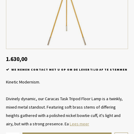
Tafel lampen draadloos
Plantenbakken
Objec
Dresso
Schalen & Servies
Plant
Dozen & Juwelenboxen
Kaars
Geurstokjes
1.630,00
WE NEMEN CONTACT MET U OP OM DE LEVERTIJD AF TE STEMMEN
Kunst
Kinetic Modernism.
Object
Divinely dynamic, our Caracas Task Tripod Floor Lamp is a twinkly,
Spellen
mixed metal standout. Featuring soft brass stems of differing
heights gathered with a polished nickel bowtie cuff, it's light and
airy, but with a strong presence. Ea
Lees meer