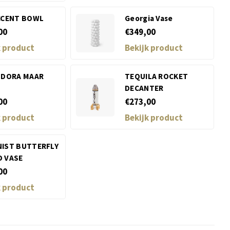
CCENT BOWL
Georgia Vase
00
€349,00
k product
Bekijk product
 DORA MAAR
TEQUILA ROCKET
DECANTER
00
€273,00
k product
Bekijk product
IST BUTTERFLY
 VASE
00
k product