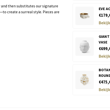
 and then substitutes our signature
EVE A
to create a surreal style. Pieces are
€179,
Bekij
GIANT
VASE
€699,
Bekij
BOTAN
ROUND
€475,
Bekij