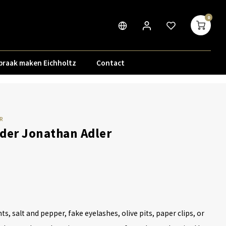
0
praak maken Eichholtz
Contact
R
der Jonathan Adler
hts, salt and pepper, fake eyelashes, olive pits, paper clips, or