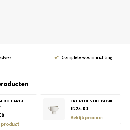
advies
Complete wooninrichting
producten
ERIE LARGE
EVE PEDESTAL BOWL
E
€225,00
00
Bekijk product
k product