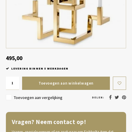
Tafel lampen draadloos
Plantenbakken
Objec
Dresso
Schalen & Servies
Plant
Dozen & Juwelenboxen
Kaars
Geurstokjes
495,00
LEVERING BINNEN 5 WERKDAGEN
Kunst
Toevoegen aan winkelwagen
Object
Toevoegen aan vergelijking
DELEN:
Spellen
Vragen? Neem contact op!
Vragen, speciale wensen of op zoek naar een Eichholtz-item dat