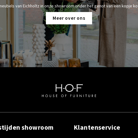
meubels van Eichholtz in onze showroom onder het genot van een kopje kof
Meer over ons
stijden showroom
Klantenservice