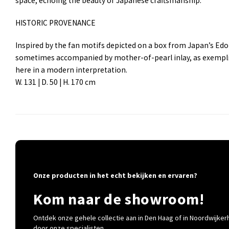
space, echoing the beauty of Japanese craftsmanship.
HISTORIC PROVENANCE
Inspired by the fan motifs depicted on a box from Japan’s Edo 
sometimes accompanied by mother-of-pearl inlay, as exemplifie
here in a modern interpretation.
W. 131 | D. 50 | H. 170 cm
Onze producten in het echt bekijken en ervaren?
Kom naar de showroom!
Ontdek onze gehele collectie aan in Den Haag of in Noordwijkerh
door onze specialisten.