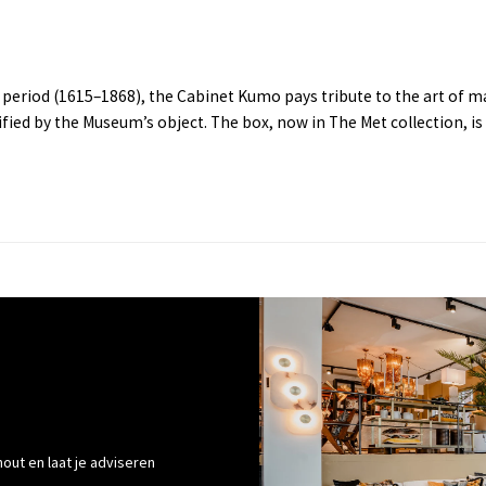
period (1615–1868), the Cabinet Kumo pays tribute to the art of ma
d by the Museum’s object. The box, now in The Met collection, is a
out en laat je adviseren