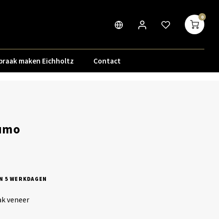
0
praak maken Eichholtz
Contact
umo
N 5 WERKDAGEN
ak veneer