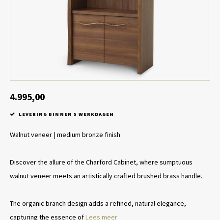
Tafel lampen draadloos
Plantenbakken
Objec
Dresso
Schalen & Servies
Plant
Dozen & Juwelenboxen
Kaars
Geurstokjes
4.995,00
LEVERING BINNEN 5 WERKDAGEN
Kunst
Walnut veneer | medium bronze finish
Object
Discover the allure of the Charford Cabinet, where sumptuous
Spellen
walnut veneer meets an artistically crafted brushed brass handle.
The organic branch design adds a refined, natural elegance,
capturing the essence of
Lees meer