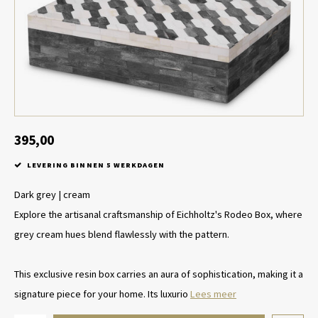
Tafel lampen draadloos
Plantenbakken
Objec
Dresso
Schalen & Servies
Plant
Dozen & Juwelenboxen
Kaars
Geurstokjes
395,00
LEVERING BINNEN 5 WERKDAGEN
Kunst
Dark grey | cream
Object
Explore the artisanal craftsmanship of Eichholtz's Rodeo Box, where
grey cream hues blend flawlessly with the pattern.
Spellen
This exclusive resin box carries an aura of sophistication, making it a
signature piece for your home. Its luxurio
Lees meer