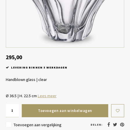
Tafel lampen draadloos
Plantenbakken
Objec
Dresso
Schalen & Servies
Plant
Dozen & Juwelenboxen
Kaars
Geurstokjes
295,00
LEVERING BINNEN 5 WERKDAGEN
Kunst
Handblown glass | clear
Object
Ø 36.5 | H. 22.5 cm
Lees meer
Spellen
Toevoegen aan winkelwagen
Toevoegen aan vergelijking
DELEN: