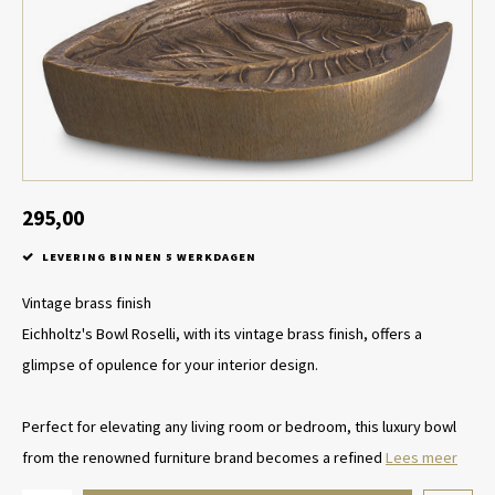
Tafel lampen draadloos
Plantenbakken
Objec
Dresso
Schalen & Servies
Plant
Dozen & Juwelenboxen
Kaars
Geurstokjes
295,00
LEVERING BINNEN 5 WERKDAGEN
Kunst
Vintage brass finish
Object
Eichholtz's Bowl Roselli, with its vintage brass finish, offers a
glimpse of opulence for your interior design.
Spellen
Perfect for elevating any living room or bedroom, this luxury bowl
from the renowned furniture brand becomes a refined
Lees meer