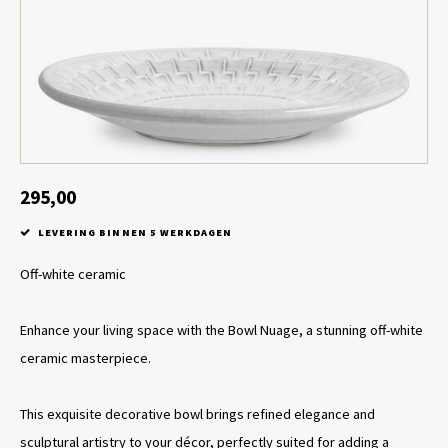
Tafel lampen draadloos
Plantenbakken
Objec
Dresso
Schalen & Servies
Plant
Dozen & Juwelenboxen
Kaars
Geurstokjes
295,00
LEVERING BINNEN 5 WERKDAGEN
Kunst
Off-white ceramic
Object
Enhance your living space with the Bowl Nuage, a stunning off-white
Spellen
ceramic masterpiece.
This exquisite decorative bowl brings refined elegance and
sculptural artistry to your décor, perfectly suited for adding a