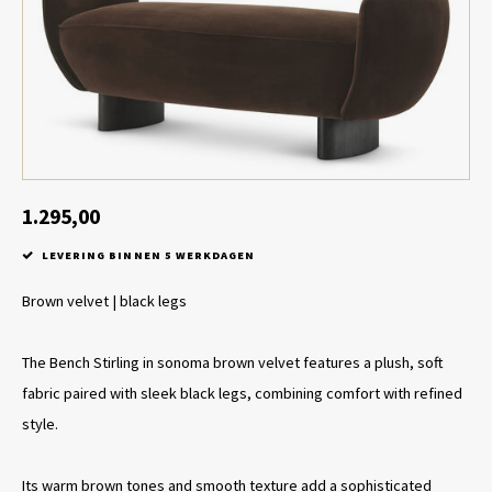
Tafel lampen draadloos
Plantenbakken
Objec
Dresso
Schalen & Servies
Plant
Dozen & Juwelenboxen
Kaars
Geurstokjes
1.295,00
LEVERING BINNEN 5 WERKDAGEN
Kunst
Brown velvet | black legs
Object
The Bench Stirling in sonoma brown velvet features a plush, soft
Spellen
fabric paired with sleek black legs, combining comfort with refined
style.
Its warm brown tones and smooth texture add a sophisticated