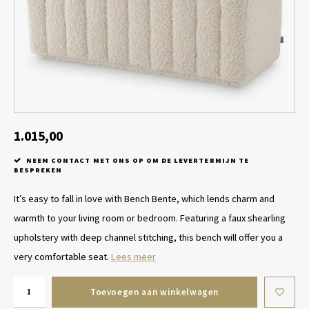
Tafel lampen draadloos
Plantenbakken
Objec
Dresso
Schalen & Servies
Plant
Dozen & Juwelenboxen
Kaars
Geurstokjes
1.015,00
NEEM CONTACT MET ONS OP OM DE LEVERTERMIJN TE
Kunst
BESPREKEN
It’s easy to fall in love with Bench Bente, which lends charm and
Object
warmth to your living room or bedroom. Featuring a faux shearling
Spellen
upholstery with deep channel stitching, this bench will offer you a
very comfortable seat.
Lees meer
Toevoegen aan winkelwagen