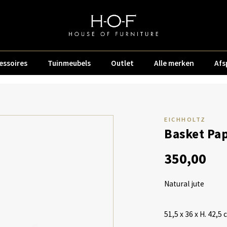
essoires
Tuinmeubels
Outlet
Alle merken
Afs
EICHHOLTZ
Basket Pa
350,00
Natural jute
51,5 x 36 x H. 42,5