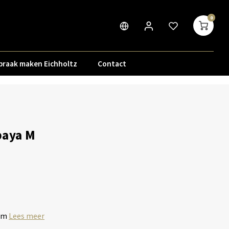
0
praak maken Eichholtz
Contact
paya M
 cm
Lees meer