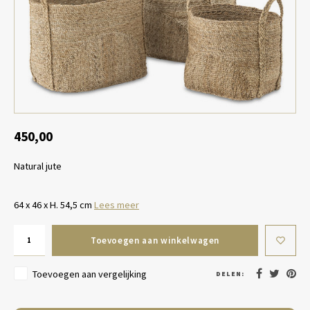
Tafel lampen draadloos
Plantenbakken
Objec
Dresso
Schalen & Servies
Plant
Dozen & Juwelenboxen
Kaars
Geurstokjes
450,00
Natural jute
Kunst
Object
64 x 46 x H. 54,5 cm
Lees meer
Spellen
Toevoegen aan winkelwagen
Toevoegen aan vergelijking
DELEN: